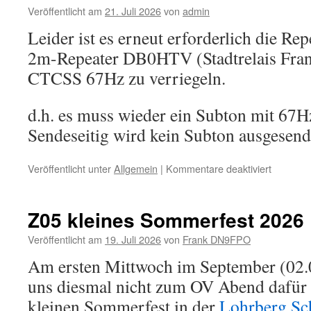
Veröffentlicht am
21. Juli 2026
von
admin
Leider ist es erneut erforderlich die Re
2m-Repeater DB0HTV (Stadtrelais Fran
CTCSS 67Hz zu verriegeln.
d.h. es muss wieder ein Subton mit 67H
Sendeseitig wird kein Subton ausgesend
für
Veröffentlicht unter
Allgemein
|
Kommentare deaktiviert
NEU!
DB0HTV
CTCSS
Z05 kleines Sommerfest 2026
67Hz
Veröffentlicht am
19. Juli 2026
von
Frank DN9FPO
Am ersten Mittwoch im September (02.0
uns diesmal nicht zum OV Abend dafür
kleinen Sommerfest in der
Lohrberg Sc