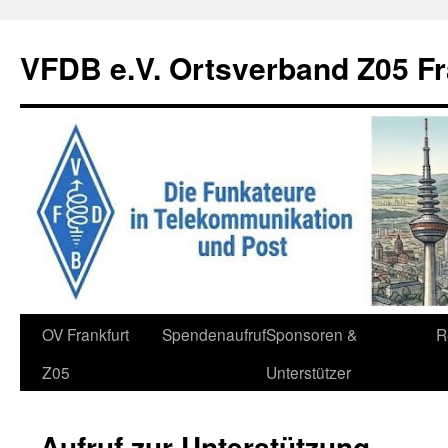
Zum
Inhalt
VFDB e.V. Ortsverband Z05 Fr
springen
OV Frankfurt
Spendenaufruf
Sponsoren &
R
Z05
Unterstützer
Aufruf zur Unterstützung