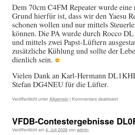
Dem 70cm C4FM Repeater wurde eine n
Grund hierfür ist, dass wir den Yaesu Re
schonen wollen und nur mittels Steuerle
können. Die PA wurde durch Rocco DL
und mittels zwei Papst-Lüftern ausgestat
zusätzliche Kühlung und sollte der Leb
dienlich sein.
Vielen Dank an Karl-Hermann DL1KHD
Stefan DG4NEU für die Lüfter.
für
Veröffentlicht unter
Allgemein
|
Kommentare deaktiviert
Neues
bei
DB0FT
VFDB-Contestergebnisse DL0
Veröffentlicht am
4. Juli 2026
von
admin