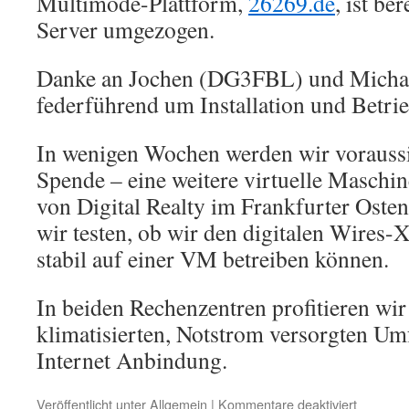
Multimode-Plattform,
26269.de
, ist be
Server umgezogen.
Danke an Jochen (DG3FBL) und Micha
federführend um Installation und Betr
In wenigen Wochen werden wir voraussic
Spende – eine weitere virtuelle Masch
von Digital Realty im Frankfurter Osten
wir testen, ob wir den digitalen Wire
stabil auf einer VM betreiben können.
In beiden Rechenzentren profitieren wir
klimatisierten, Notstrom versorgten Umf
Internet Anbindung.
für
Veröffentlicht unter
Allgemein
|
Kommentare deaktiviert