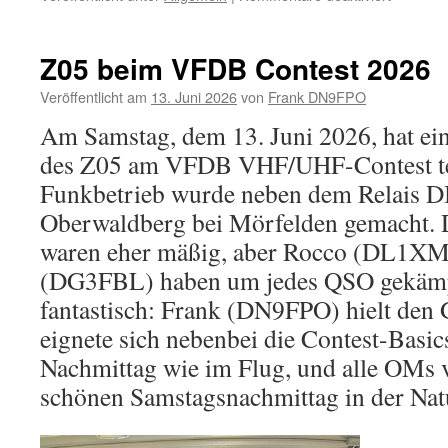
Neuer
Server
in
Z05 beim VFDB Contest 2026
Betrieb
Veröffentlicht am
13. Juni 2026
von
Frank DN9FPO
Am Samstag, dem 13. Juni 2026, hat e
des Z05 am VFDB VHF/UHF-Contest t
Funkbetrieb wurde neben dem Relais 
Oberwaldberg bei Mörfelden gemacht.
waren eher mäßig, aber Rocco (DL1XM
(DG3FBL) haben um jedes QSO gekämpf
fantastisch: Frank (DN9FPO) hielt den 
eignete sich nebenbei die Contest-Basic
Nachmittag wie im Flug, und alle OMs 
schönen Samstagsnachmittag in der Nat