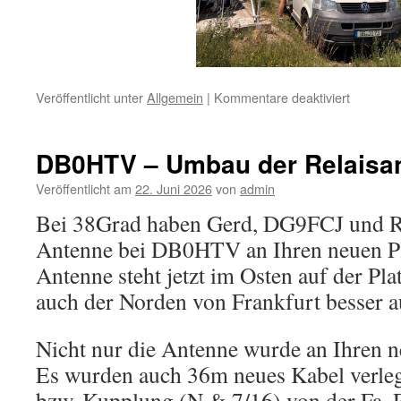
für
Veröffentlicht unter
Allgemein
|
Kommentare deaktiviert
VFDB-
Conteste
DL0FT
DB0HTV – Umbau der Relaisa
Veröffentlicht am
22. Juni 2026
von
admin
Bei 38Grad haben Gerd, DG9FCJ und 
Antenne bei DB0HTV an Ihren neuen Pl
Antenne steht jetzt im Osten auf der Pl
auch der Norden von Frankfurt besser a
Nicht nur die Antenne wurde an Ihren ne
Es wurden auch 36m neues Kabel verleg
bzw. Kupplung (N & 7/16) von der Fa. 