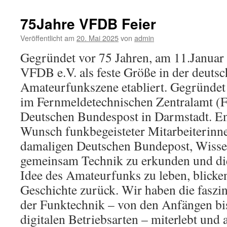
zur
Unterstü
75Jahre VFDB Feier
Veröffentlicht am
20. Mai 2025
von
admin
Gegründet vor 75 Jahren, am 11.Januar 
VFDB e.V. als feste Größe in der deuts
Amateurfunkszene etabliert. Gegründe
im Fernmeldetechnischen Zentralamt (
Deutschen Bundespost in Darmstadt. E
Wunsch funkbegeisteter Mitarbeiterinne
damaligen Deutschen Bundepost, Wisse
gemeinsam Technik zu erkunden und di
Idee des Amateurfunks zu leben, blicken
Geschichte zurück. Wir haben die faszi
der Funktechnik – von den Anfängen bi
digitalen Betriebsarten – miterlebt und a