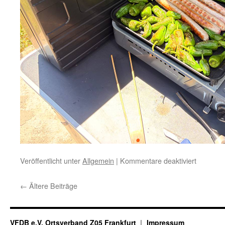
für
Veröffentlicht unter
Allgemein
|
Kommentare deaktiviert
Z05
beim
←
Ältere Beiträge
VFDB
Contest
2026
VFDB e.V. Ortsverband Z05 Frankfurt
Impressum