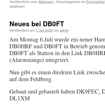
Veröffentlicht unter
Allgemein
|
Verschlagwortet mit
Sommerfest
für
deaktiviert
Z05
kleines
Sommerfest
Neues bei DB0FT
2026
Veröffentlicht am
7. Juli 2026
von
admin
Am Montag 6.Juli wurde ein neuer Ham
DB0HRF und DB0FT in Betrieb genomm
DB0FT als Station in den Link DB0
(Alarmstange) integriert.
Nun gibt es einen direkten Link zwisch
auf dem Feldberg.
Gebaut und gebastelt haben DK9FEC
DL1XM