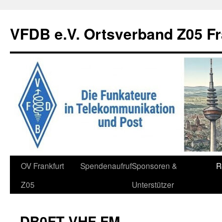
Zum
Inhalt
VFDB e.V. Ortsverband Z05 Fr
springen
OV Frankfurt
Spendenaufruf
Sponsoren &
R
Z05
Unterstützer
DB0FT VHF FM