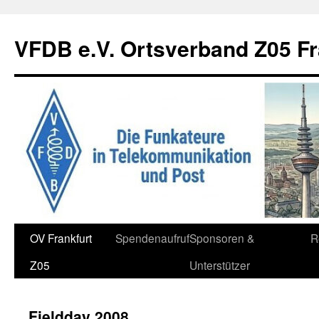
Zum
Inhalt
VFDB e.V. Ortsverband Z05 Fr
springen
OV Frankfurt
Spendenaufruf
Sponsoren &
R
Z05
Unterstützer
Fieldday 2008