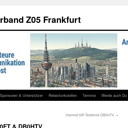
rband Z05 Frankfurt
Sponsoren & Unterstützer
Relaisfunkstellen
Termine
Werde auch Du 
Hamnet SIP-Telefonie DB0HTV
→
B0FT & DB0HTV