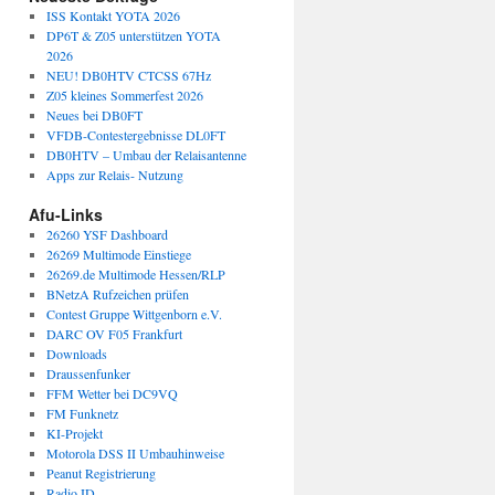
ISS Kontakt YOTA 2026
DP6T & Z05 unterstützen YOTA
2026
NEU! DB0HTV CTCSS 67Hz
Z05 kleines Sommerfest 2026
Neues bei DB0FT
VFDB-Contestergebnisse DL0FT
DB0HTV – Umbau der Relaisantenne
Apps zur Relais- Nutzung
Afu-Links
26260 YSF Dashboard
26269 Multimode Einstiege
26269.de Multimode Hessen/RLP
BNetzA Rufzeichen prüfen
Contest Gruppe Wittgenborn e.V.
DARC OV F05 Frankfurt
Downloads
Draussenfunker
FFM Wetter bei DC9VQ
FM Funknetz
KI-Projekt
Motorola DSS II Umbauhinweise
Peanut Registrierung
Radio.ID