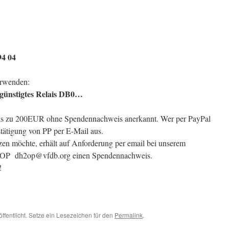
4 04
erwenden:
ünstigtes Relais DB0…
is zu 200EUR ohne Spendennachweis anerkannt. Wer per PayPal
tätigung von PP per E-Mail aus.
en möchte, erhält auf Anforderung per email bei unserem
2OP dh2op@vfdb.org einen Spendennachweis.
!
ffentlicht. Setze ein Lesezeichen für den
Permalink
.