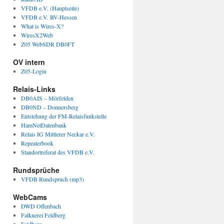
VFDB e.V. (Hauptseite)
VFDB e.V. BV-Hessen
What is Wires-X?
WiresX2Web
Z05 WebSDR DB0FT
OV intern
Z05-Login
Relais-Links
DB0AIS – Mörfelden
DB0ND – Donnersberg
Entstehung der FM-Relaisfunkstelle
HamNetDatenbank
Relais IG Mittlerer Neckar e.V.
Repeaterbook
Standortreferat des VFDB e.V.
Rundsprüche
VFDB Rundspruch (mp3)
WebCams
DWD Offenbach
Falknerei Feldberg