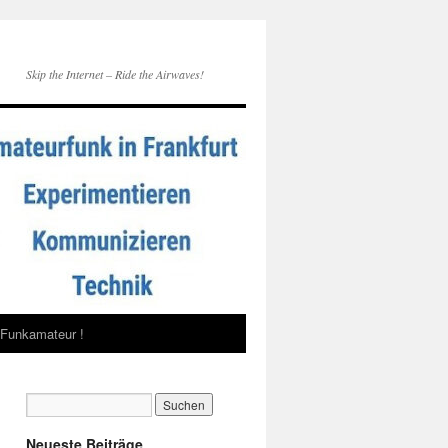
Skip the Internet – Ride the Airwaves!
Funkamateur !
Neueste Beiträge