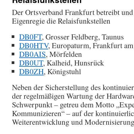
Der Ortsverband Frankfurt betreibt und 
Eigenregie die Relaisfunkstellen
DB0FT
, Grosser Feldberg, Taunus
DB0HTV
, Europaturm, Frankfurt a
DB0AIS
, Mörfelden
DB0UT
, Kalheid, Hunsrück
DB0ZH
, Königstuhl
Neben der Sicherstellung des kontinuier
der regelmäßigen Wartung der Hardware
Schwerpunkt – getreu dem Motto „Exp
Kommunizieren“ – auf der kontinuierli
Weiterentwicklung und Modernisierung 