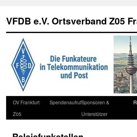
Zum
Inhalt
VFDB e.V. Ortsverband Z05 Fr
springen
OV Frankfurt
Spendenaufruf
Sponsoren &
R
Z05
Unterstützer
Relaisfunkstellen