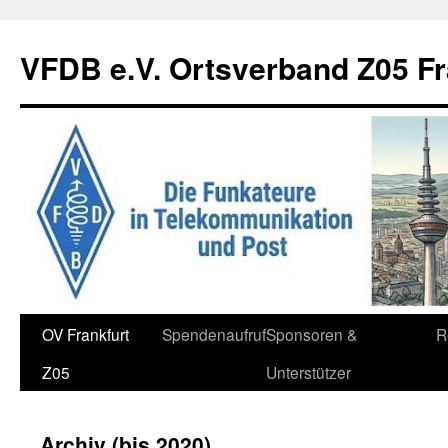
Zum
Inhalt
VFDB e.V. Ortsverband Z05 Fr
springen
OV Frankfurt
Spendenaufruf
Sponsoren &
R
Z05
Unterstützer
Archiv (bis 2020)