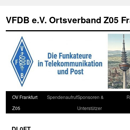
Zum
Inhalt
VFDB e.V. Ortsverband Z05 Fr
springen
OV Frankfurt
Spendenaufruf
Sponsoren &
R
Z05
Unterstützer
DL0FT