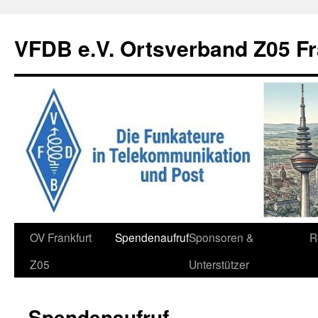
Zum
Inhalt
VFDB e.V. Ortsverband Z05 Fr
springen
OV Frankfurt
Spendenaufruf
Sponsoren &
R
Z05
Unterstützer
Spendenaufruf