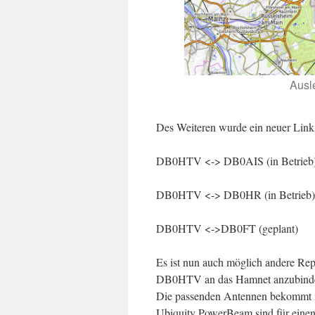
Ausl
Des Weiteren wurde ein neuer Li
DB0HTV <-> DB0AIS (in Betrieb
DB0HTV <-> DB0HR (in Betrieb)
DB0HTV <->DB0FT (geplant)
Es ist nun auch möglich andere Rep
DB0HTV an das Hamnet anzubinden 
Die passenden Antennen bekommt m
Ubiquity PowerBeam sind für eine