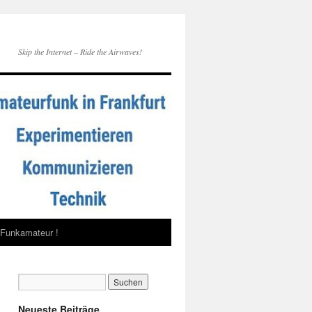
Skip the Internet – Ride the Airwaves!
Funkamateur !
Neueste Beiträge