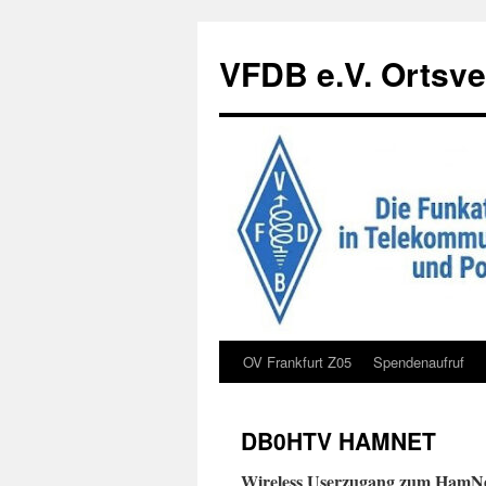
Zum
Inhalt
VFDB e.V. Ortsve
springen
OV Frankfurt Z05
Spendenaufruf
DB0HTV HAMNET
Wireless
Userzugang zum HamNe