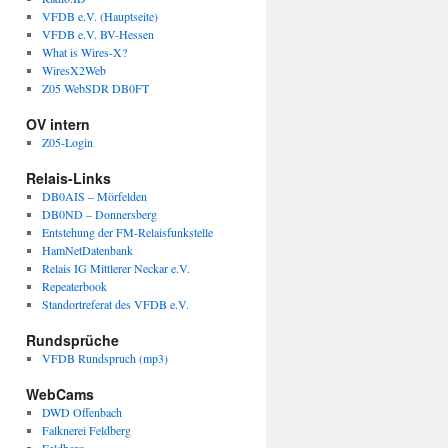
VFDB e.V. (Hauptseite)
VFDB e.V. BV-Hessen
What is Wires-X?
WiresX2Web
Z05 WebSDR DB0FT
OV intern
Z05-Login
Relais-Links
DB0AIS – Mörfelden
DB0ND – Donnersberg
Entstehung der FM-Relaisfunkstelle
HamNetDatenbank
Relais IG Mittlerer Neckar e.V.
Repeaterbook
Standortreferat des VFDB e.V.
Rundsprüche
VFDB Rundspruch (mp3)
WebCams
DWD Offenbach
Falknerei Feldberg