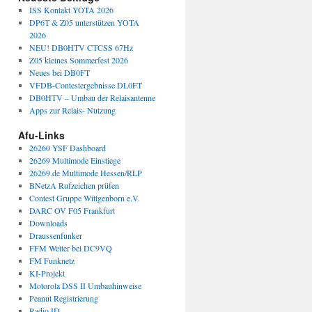
ISS Kontakt YOTA 2026
DP6T & Z05 unterstützen YOTA
2026
NEU! DB0HTV CTCSS 67Hz
Z05 kleines Sommerfest 2026
Neues bei DB0FT
VFDB-Contestergebnisse DL0FT
DB0HTV – Umbau der Relaisantenne
Apps zur Relais- Nutzung
Afu-Links
26260 YSF Dashboard
26269 Multimode Einstiege
26269.de Multimode Hessen/RLP
BNetzA Rufzeichen prüfen
Contest Gruppe Wittgenborn e.V.
DARC OV F05 Frankfurt
Downloads
Draussenfunker
FFM Wetter bei DC9VQ
FM Funknetz
KI-Projekt
Motorola DSS II Umbauhinweise
Peanut Registrierung
Radio.ID