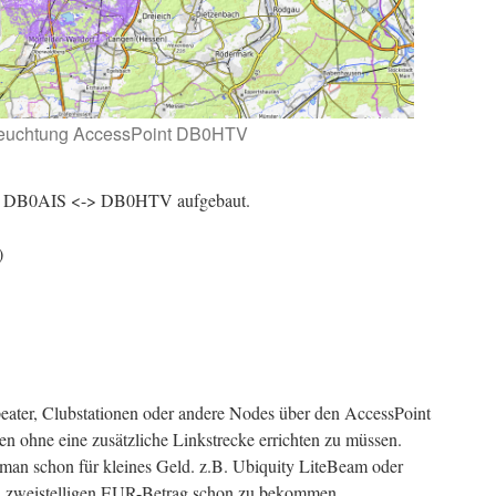
euchtung AccessPoint DB0HTV
nk DB0AIS <-> DB0HTV aufgebaut.
)
eater, Clubstationen oder andere Nodes über den AccessPoint
ohne eine zusätzliche Linkstrecke errichten zu müssen.
an schon für kleines Geld. z.B. Ubiquity LiteBeam oder
n zweistelligen EUR-Betrag schon zu bekommen.