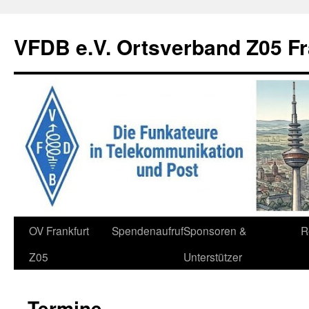
Zum
Inhalt
VFDB e.V. Ortsverband Z05 Fr
springen
OV Frankfurt
Spendenaufruf
Sponsoren &
R
Z05
Unterstützer
Termine