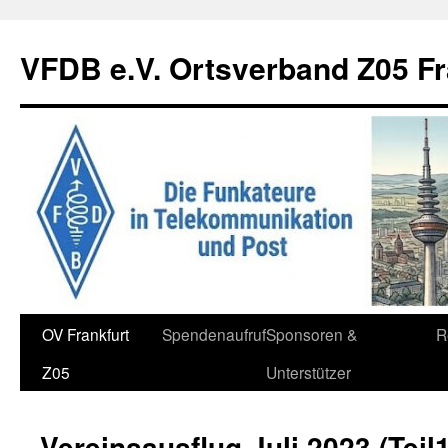
Zum
Inhalt
VFDB e.V. Ortsverband Z05 Fr
springen
OV Frankfurt
Spendenaufruf
Sponsoren &
R
Z05
Unterstützer
Vereinsausflug Juli 2023 (Teil1