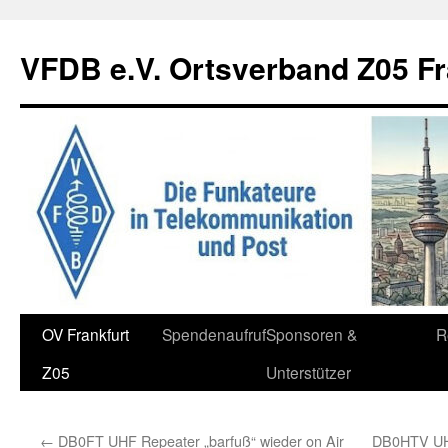
Zum
Inhalt
VFDB e.V. Ortsverband Z05 Fr
springen
OV Frankfurt
Spendenaufruf
Sponsoren &
R
Z05
Unterstützer
←
DB0FT UHF Repeater „barfuß“ wieder on Air
DB0HTV UHF