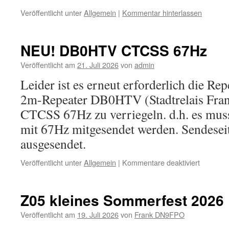
Veröffentlicht unter
Allgemein
|
Kommentar hinterlassen
NEU! DB0HTV CTCSS 67Hz
Veröffentlicht am
21. Juli 2026
von
admin
Leider ist es erneut erforderlich die Re
2m-Repeater DB0HTV (Stadtrelais Fran
CTCSS 67Hz zu verriegeln. d.h. es mus
mit 67Hz mitgesendet werden. Sendesei
ausgesendet.
für
Veröffentlicht unter
Allgemein
|
Kommentare deaktiviert
NEU!
DB0HTV
CTCSS
Z05 kleines Sommerfest 2026
67Hz
Veröffentlicht am
19. Juli 2026
von
Frank DN9FPO