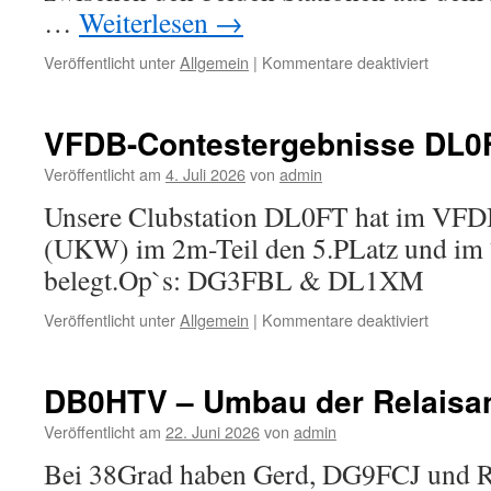
…
Weiterlesen
→
für
Veröffentlicht unter
Allgemein
|
Kommentare deaktiviert
Neues
bei
DB0FT
VFDB-Contestergebnisse DL0
Veröffentlicht am
4. Juli 2026
von
admin
Unsere Clubstation DL0FT hat im VFD
(UKW) im 2m-Teil den 5.PLatz und im 7
belegt.Op`s: DG3FBL & DL1XM
für
Veröffentlicht unter
Allgemein
|
Kommentare deaktiviert
VFDB-
Conteste
DL0FT
DB0HTV – Umbau der Relaisa
Veröffentlicht am
22. Juni 2026
von
admin
Bei 38Grad haben Gerd, DG9FCJ und 