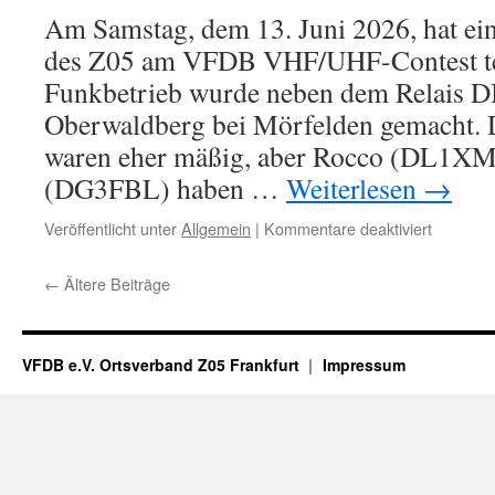
Am Samstag, dem 13. Juni 2026, hat e
des Z05 am VFDB VHF/UHF-Contest t
Funkbetrieb wurde neben dem Relais 
Oberwaldberg bei Mörfelden gemacht.
waren eher mäßig, aber Rocco (DL1XM
(DG3FBL) haben …
Weiterlesen
→
für
Veröffentlicht unter
Allgemein
|
Kommentare deaktiviert
Z05
beim
←
Ältere Beiträge
VFDB
Contest
2026
VFDB e.V. Ortsverband Z05 Frankfurt
Impressum