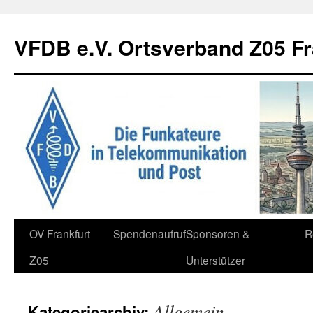
Zum
Inhalt
VFDB e.V. Ortsverband Z05 Fr
springen
OV Frankfurt
Spendenaufruf
Sponsoren &
R
Z05
Unterstützer
Allgemein
Kategoriearchiv: