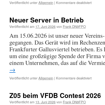
für
Veröffentlicht unter
Allgemein
|
Kommentare deaktiviert
Apps
zur
Relais-
Neuer Server in Betrieb
Nutzung
Veröffentlicht am
17. Juni 2026
von
Frank DN9FPO
Am 15.06.2026 ist unser neuer Vereins-
gegangen. Das Gerät wird im Rechenze
Frankfurter Gallusviertel betrieben. Es 
um eine großzügige Spende der Firma ve
einem Unternehmen, das auf die Verm
→
für
Veröffentlicht unter
Allgemein
|
Kommentare deaktiviert
Neuer
Server
in
Z05 beim VFDB Contest 2026
Betrieb
Veröffentlicht am
13. Juni 2026
von
Frank DN9FPO