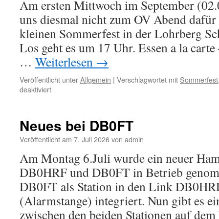
Am ersten Mittwoch im September (02.0
uns diesmal nicht zum OV Abend dafür
kleinen Sommerfest in der Lohrberg Sch
Los geht es um 17 Uhr. Essen a la carte
…
Weiterlesen
→
Veröffentlicht unter
Allgemein
|
Verschlagwortet mit
Sommerfest
für
deaktiviert
Z05
kleines
Sommerfest
Neues bei DB0FT
2026
Veröffentlicht am
7. Juli 2026
von
admin
Am Montag 6.Juli wurde ein neuer Ham
DB0HRF und DB0FT in Betrieb genomm
DB0FT als Station in den Link DB0
(Alarmstange) integriert. Nun gibt es e
zwischen den beiden Stationen auf dem