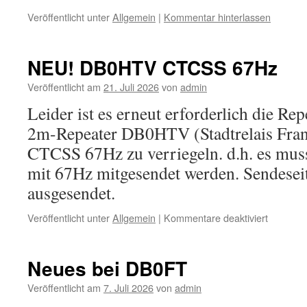
Veröffentlicht unter
Allgemein
|
Kommentar hinterlassen
NEU! DB0HTV CTCSS 67Hz
Veröffentlicht am
21. Juli 2026
von
admin
Leider ist es erneut erforderlich die Re
2m-Repeater DB0HTV (Stadtrelais Fran
CTCSS 67Hz zu verriegeln. d.h. es mus
mit 67Hz mitgesendet werden. Sendesei
ausgesendet.
für
Veröffentlicht unter
Allgemein
|
Kommentare deaktiviert
NEU!
DB0HTV
CTCSS
Neues bei DB0FT
67Hz
Veröffentlicht am
7. Juli 2026
von
admin