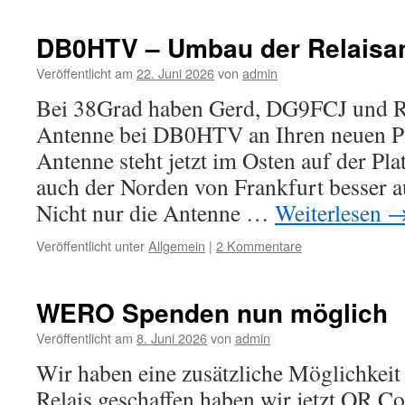
Conteste
DL0FT
DB0HTV – Umbau der Relaisa
Veröffentlicht am
22. Juni 2026
von
admin
Bei 38Grad haben Gerd, DG9FCJ und 
Antenne bei DB0HTV an Ihren neuen Pl
Antenne steht jetzt im Osten auf der Pl
auch der Norden von Frankfurt besser a
Nicht nur die Antenne …
Weiterlesen
Veröffentlicht unter
Allgemein
|
2 Kommentare
WERO Spenden nun möglich
Veröffentlicht am
8. Juni 2026
von
admin
Wir haben eine zusätzliche Möglichkeit
Relais geschaffen.haben wir jetzt QR Co