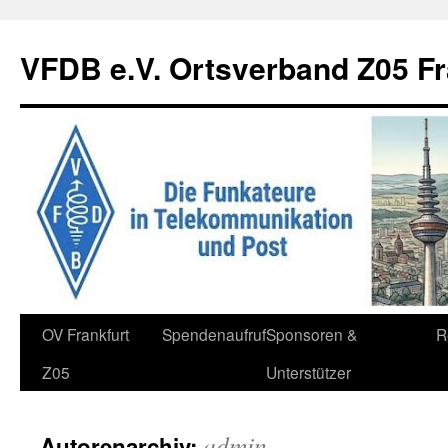
Zum
Inhalt
VFDB e.V. Ortsverband Z05 Fr
springen
OV Frankfurt
Spendenaufruf
Sponsoren &
R
Z05
Unterstützer
admin
Autorenarchiv: