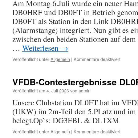
Am Montag 6.Juli wurde ein neuer Ham
DB0HRF und DB0FT in Betrieb genomm
DB0FT als Station in den Link DB0
(Alarmstange) integriert. Nun gibt es e
zwischen den beiden Stationen auf dem
…
Weiterlesen
→
für
Veröffentlicht unter
Allgemein
|
Kommentare deaktiviert
Neues
bei
DB0FT
VFDB-Contestergebnisse DL0
Veröffentlicht am
4. Juli 2026
von
admin
Unsere Clubstation DL0FT hat im VFD
(UKW) im 2m-Teil den 5.PLatz und im 7
belegt.Op`s: DG3FBL & DL1XM
für
Veröffentlicht unter
Allgemein
|
Kommentare deaktiviert
VFDB-