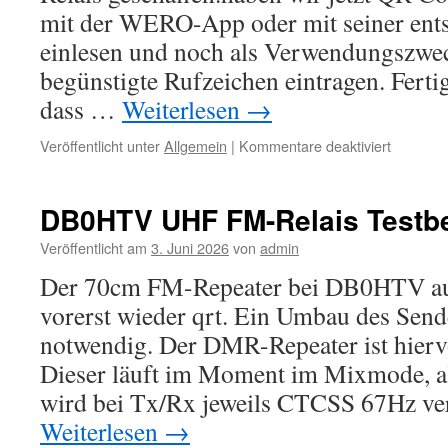
mit der WERO-App oder mit seiner en
einlesen und noch als Verwendungszwe
begünstigte Rufzeichen eintragen. Fertig!
dass …
Weiterlesen
→
für
Veröffentlicht unter
Allgemein
|
Kommentare deaktiviert
WERO
Spenden
nun
DB0HTV UHF FM-Relais Testbe
möglich
Veröffentlicht am
3. Juni 2026
von
admin
Der 70cm FM-Repeater bei DB0HTV au
vorerst wieder qrt. Ein Umbau des Send
notwendig. Der DMR-Repeater ist hiervo
Dieser läuft im Moment im Mixmode, 
wird bei Tx/Rx jeweils CTCSS 67Hz v
Weiterlesen
→