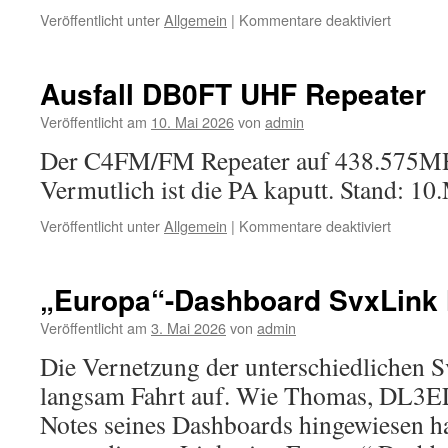
für
Veröffentlicht unter
Allgemein
|
Kommentare deaktiviert
DB0HTV
UHF
FM-
Ausfall DB0FT UHF Repeater
Relais
Testbetr
Veröffentlicht am
10. Mai 2026
von
admin
beendet
Der C4FM/FM Repeater auf 438.575MHz i
Vermutlich ist die PA kaputt. Stand: 10
für
Veröffentlicht unter
Allgemein
|
Kommentare deaktiviert
Ausfall
DB0FT
UHF
„Europa“-Dashboard SvxLink 
Repeate
Veröffentlicht am
3. Mai 2026
von
admin
Die Vernetzung der unterschiedlichen 
langsam Fahrt auf. Wie Thomas, DL3EL 
Notes seines Dashboards hingewiesen hat