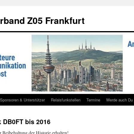
rband Z05 Frankfurt
Sponsoren & Unterstützer
Relaisfunkstellen
Termine
Werde auch Du 
k DB0FT bis 2016
ur Beibehaltung der Historie erhalten!