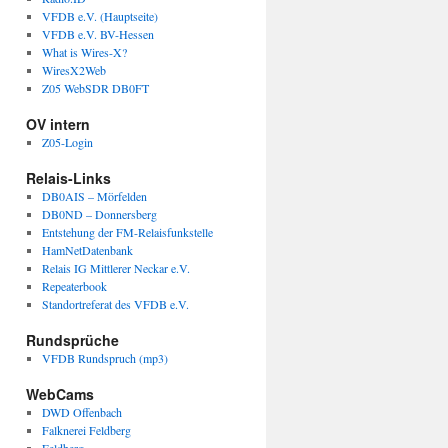
VFDB e.V. (Hauptseite)
VFDB e.V. BV-Hessen
What is Wires-X?
WiresX2Web
Z05 WebSDR DB0FT
OV intern
Z05-Login
Relais-Links
DB0AIS – Mörfelden
DB0ND – Donnersberg
Entstehung der FM-Relaisfunkstelle
HamNetDatenbank
Relais IG Mittlerer Neckar e.V.
Repeaterbook
Standortreferat des VFDB e.V.
Rundsprüche
VFDB Rundspruch (mp3)
WebCams
DWD Offenbach
Falknerei Feldberg