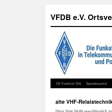
Zum
Inhalt
VFDB e.V. Ortsve
springen
OV Frankfurt Z05
Spendenaufruf
alte VHF-Relaistechni
Diese Seite bleibt ausschliesslich z