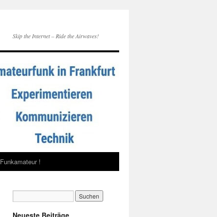
Skip the Internet – Ride the Airwaves!
Funkamateur !
Neueste Beiträge