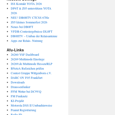
ISS Kontakt YOTA 2026
DP6T & Z05 unterstützen YOTA
2026
NEU! DB0HTV CTCSS 67Hz
Z05 kleines Sommerfest 2026
Neues bei DB0FT
VFDB-Contestergebnisse DL0FT
DB0HTV – Umbau der Relaisantenne
Apps zur Relais- Nutzung
Afu-Links
26260 YSF Dashboard
26269 Multimode Einstiege
26269.de Multimode Hessen/RLP
BNetzA Rufzeichen prüfen
Contest Gruppe Wittgenborn e.V.
DARC OV F05 Frankfurt
Downloads
Draussenfunker
FFM Wetter bei DC9VQ
FM Funknetz
KI-Projekt
Motorola DSS II Umbauhinweise
Peanut Registrierung
Radio.ID