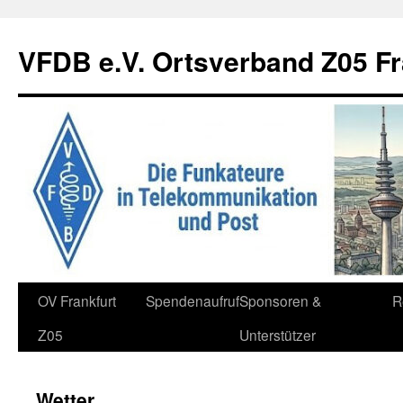
Zum
Inhalt
VFDB e.V. Ortsverband Z05 Fr
springen
OV Frankfurt
Spendenaufruf
Sponsoren &
R
Z05
Unterstützer
Wetter