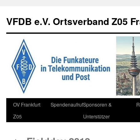
Zum
Inhalt
VFDB e.V. Ortsverband Z05 Fr
springen
OV Frankfurt
Spendenaufruf
Sponsoren &
R
Z05
Unterstützer