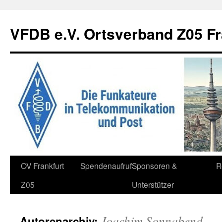
Zum
Inhalt
VFDB e.V. Ortsverband Z05 Fr
springen
OV Frankfurt
Spendenaufruf
Sponsoren &
R
Z05
Unterstützer
Joachim Sonnabend
Autorenarchiv: