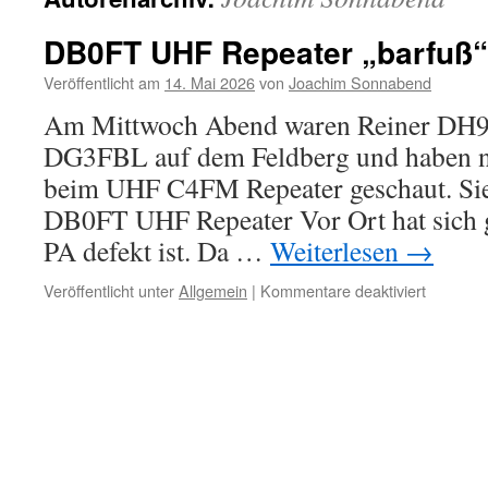
DB0FT UHF Repeater „barfuß“ 
Veröffentlicht am
14. Mai 2026
von
Joachim Sonnabend
Am Mittwoch Abend waren Reiner DH
DG3FBL auf dem Feldberg und haben 
beim UHF C4FM Repeater geschaut. Sie
DB0FT UHF Repeater Vor Ort hat sich g
PA defekt ist. Da …
Weiterlesen
→
für
Veröffentlicht unter
Allgemein
|
Kommentare deaktiviert
DB0FT
UHF
Repeate
„barfuß“
wieder
on
Air