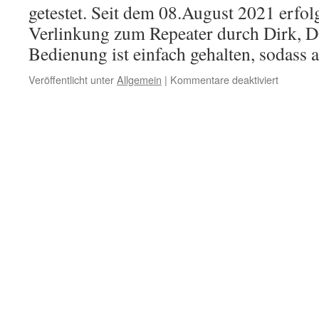
getestet. Seit dem 08.August 2021 erfol
Verlinkung zum Repeater durch Dirk,
Bedienung ist einfach gehalten, sodass
für
Veröffentlicht unter
Allgemein
|
Kommentare deaktiviert
Echolink
auf
DBØHT
wieder
qrv