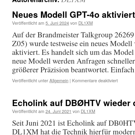
Neues Modell GPT-4o aktiviert
Veröffentlicht am
5. Juni 2024
von
DL1XM
Auf der Brandmeister Talkgroup 262691
Z05) wurde testweise ein neues Model
aktiviert. Es handelt sich um das Mode
neue Modell werden Anfragen schneller
größerer Präzision beantwortet. Einfa
für
Veröffentlicht unter
Allgemein
|
Kommentare deaktiviert
Neues
Modell
GPT-
Echolink auf DBØHTV wieder 
4o
aktiviert
Veröffentlicht am
24. Juni 2021
von
DL1XM
(Test)
Seit Juni 2021 ist Echolink auf DB0HT
DL1XM hat die Technik hierfür moderni