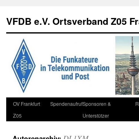
Zum
Inhalt
VFDB e.V. Ortsverband Z05 Fr
springen
OV Frankfurt
Spendenaufruf
Sponsoren &
R
Z05
Unterstützer
DL1XM
Autorenarchiv: