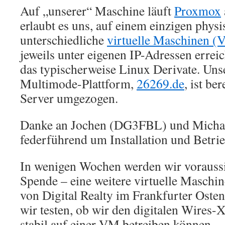
Auf „unserer“ Maschine läuft
Proxmox
erlaubt es uns, auf einem einzigen phys
unterschiedliche
virtuelle Maschinen (
jeweils unter eigenen IP-Adressen erreic
das typischerweise Linux Derivate. Uns
Multimode-Plattform,
26269.de
, ist be
Server umgezogen.
Danke an Jochen (DG3FBL) und Micha
federführend um Installation und Betr
In wenigen Wochen werden wir voraussic
Spende – eine weitere virtuelle Masch
von Digital Realty im Frankfurter Osten
wir testen, ob wir den digitalen Wire
stabil auf einer VM betreiben können.