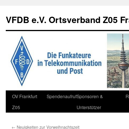
Zum
Inhalt
VFDB e.V. Ortsverband Z05 Fr
springen
OV Frankfurt
Spendenaufruf
Sponsoren &
R
Z05
Unterstützer
←
Neuigkeiten zur Vorweihnachtszeit