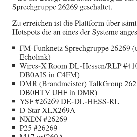
Sprechgruppe 26269 geschaltet.
Zu erreichen ist die Plattform über sämt
Hotspots die an eines der Systeme anges
FM-Funknetz Sprechgruppe 26269 (
Echolink)
Wires-X Room DL-Hessen/RLP #4100
DB0AIS in C4FM)
DMR (Brandmeister) TalkGroup 2626
DB0HTV UHF in DMR)
YSF #26269 DE-DL-HESS-RL
D-Star XLX269A
NXDN #26269
P25 #26269
M17 urf269A