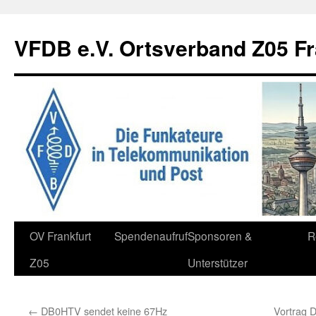
Zum
Inhalt
VFDB e.V. Ortsverband Z05 Fr
springen
OV Frankfurt
Spendenaufruf
Sponsoren &
R
Z05
Unterstützer
←
DB0HTV sendet keine 67Hz
Vortrag 