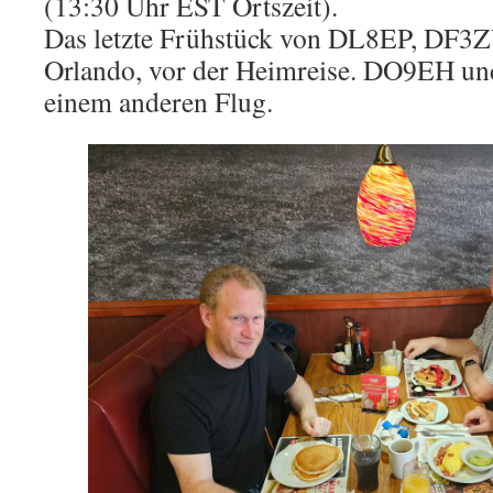
(13:30 Uhr EST Ortszeit).
Das letzte Frühstück von DL8EP, DF3
Orlando, vor der Heimreise. DO9EH u
einem anderen Flug.