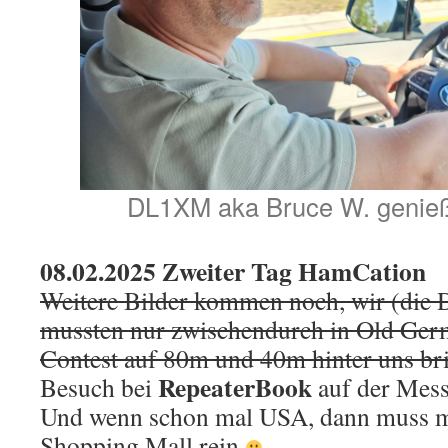
DL1XM aka Bruce W. genieß
08.02.2025 Zweiter Tag HamCation
Weitere Bilder kommen noch, wir (die
mussten nur zwischendurch in Old Ge
Contest auf 80m und 40m hinter uns b
RepeaterBook
Besuch bei
auf der Mess
Und wenn schon mal USA, dann muss m
Shopping Mall rein