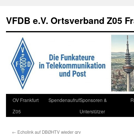
Zum
Inhalt
VFDB e.V. Ortsverband Z05 Fr
springen
OV Frankfurt
Spendenaufruf
Sponsoren &
R
Z05
Unterstützer
←
Echolink auf DBØHTV wieder qrv