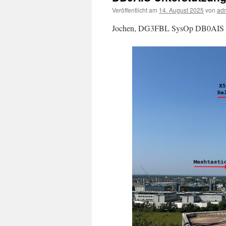
Veröffentlicht am
14. August 2025
von
ad
Jochen, DG3FBL SysOp DB0AIS mel