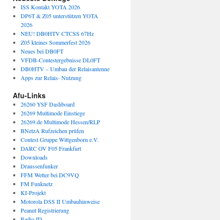
ISS Kontakt YOTA 2026
DP6T & Z05 unterstützen YOTA
2026
NEU! DB0HTV CTCSS 67Hz
Z05 kleines Sommerfest 2026
Neues bei DB0FT
VFDB-Contestergebnisse DL0FT
DB0HTV – Umbau der Relaisantenne
Apps zur Relais- Nutzung
Afu-Links
26260 YSF Dashboard
26269 Multimode Einstiege
26269.de Multimode Hessen/RLP
BNetzA Rufzeichen prüfen
Contest Gruppe Wittgenborn e.V.
DARC OV F05 Frankfurt
Downloads
Draussenfunker
FFM Wetter bei DC9VQ
FM Funknetz
KI-Projekt
Motorola DSS II Umbauhinweise
Peanut Registrierung
Radio.ID