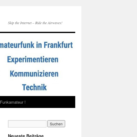
Skip the Internet – Ride the Airwaves!
Funkamateur !
Neueste Beiträge