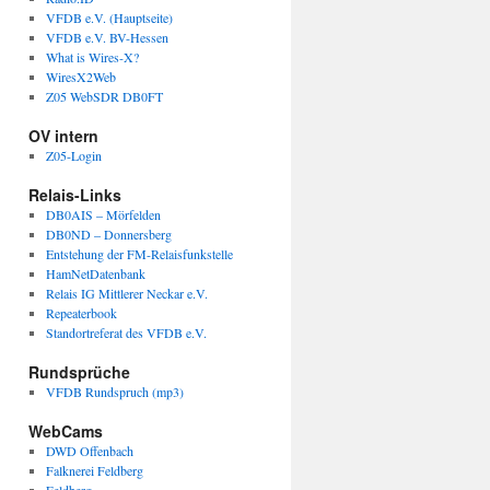
VFDB e.V. (Hauptseite)
VFDB e.V. BV-Hessen
What is Wires-X?
WiresX2Web
Z05 WebSDR DB0FT
OV intern
Z05-Login
Relais-Links
DB0AIS – Mörfelden
DB0ND – Donnersberg
Entstehung der FM-Relaisfunkstelle
HamNetDatenbank
Relais IG Mittlerer Neckar e.V.
Repeaterbook
Standortreferat des VFDB e.V.
Rundsprüche
VFDB Rundspruch (mp3)
WebCams
DWD Offenbach
Falknerei Feldberg