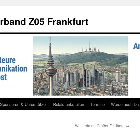
rband Z05 Frankfurt
Sponsoren & Unterstützer
Relaisfunkstellen
Termine
Werde auch Du 
Wetterdaten Großer Feldberg
→
g