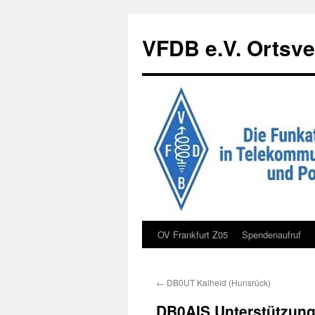
Zum
Inhalt
VFDB e.V. Ortsve
springen
OV Frankfurt Z05
Spendenaufruf
←
DB0UT Kalheid (Hunsrück)
DB0AIS Unterstützun