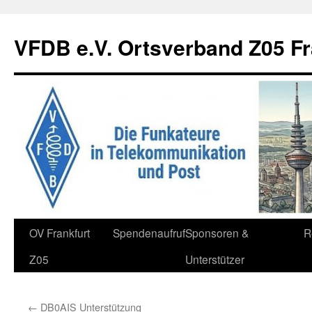
Zum
Inhalt
VFDB e.V. Ortsverband Z05 Fr
springen
OV Frankfurt
Spendenaufruf
Sponsoren &
R
Z05
Unterstützer
←
DB0AIS Unterstützung