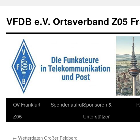
Zum
Inhalt
VFDB e.V. Ortsverband Z05 Fr
springen
OV Frankfurt
Spendenaufruf
Sponsoren &
R
Z05
Unterstützer
←
Wetterdaten Großer Feldberg