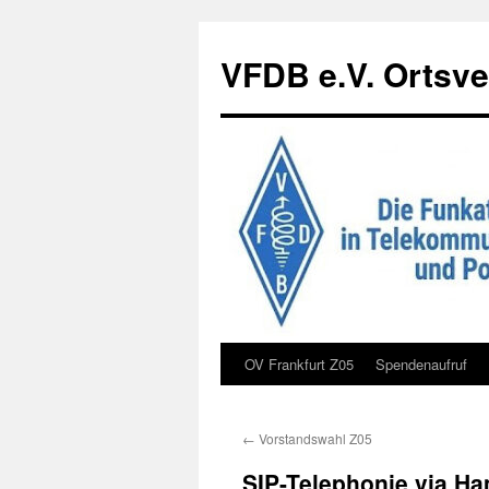
Zum
Inhalt
VFDB e.V. Ortsve
springen
OV Frankfurt Z05
Spendenaufruf
←
Vorstandswahl Z05
SIP-Telephonie via H