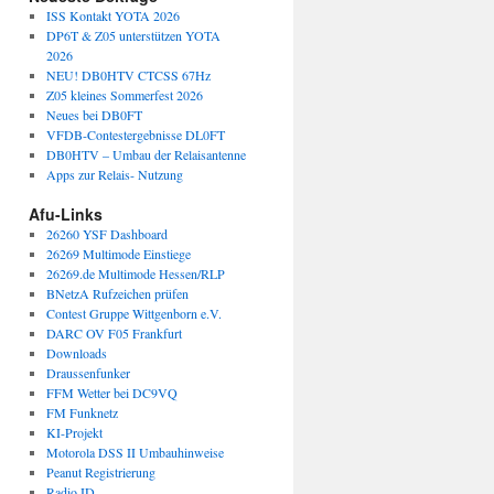
ISS Kontakt YOTA 2026
DP6T & Z05 unterstützen YOTA
2026
NEU! DB0HTV CTCSS 67Hz
Z05 kleines Sommerfest 2026
Neues bei DB0FT
VFDB-Contestergebnisse DL0FT
DB0HTV – Umbau der Relaisantenne
Apps zur Relais- Nutzung
Afu-Links
26260 YSF Dashboard
26269 Multimode Einstiege
26269.de Multimode Hessen/RLP
BNetzA Rufzeichen prüfen
Contest Gruppe Wittgenborn e.V.
DARC OV F05 Frankfurt
Downloads
Draussenfunker
FFM Wetter bei DC9VQ
FM Funknetz
KI-Projekt
Motorola DSS II Umbauhinweise
Peanut Registrierung
Radio.ID