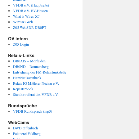
VFDB e.V. (Hauptseite)
VFDB e.V. BV-Hessen
What is Wires-X?
WiresX2Web
Z05 WebSDR DB0FT
OV intern
Z05-Login
Relais-Links
DB0AIS – Mörfelden
DB0ND – Donnersberg
Entstehung der FM-Relaisfunkstelle
HamNetDatenbank
Relais IG Mittlerer Neckar e.V.
Repeaterbook
Standortreferat des VFDB e.V.
Rundsprüche
VFDB Rundspruch (mp3)
WebCams
DWD Offenbach
Falknerei Feldberg