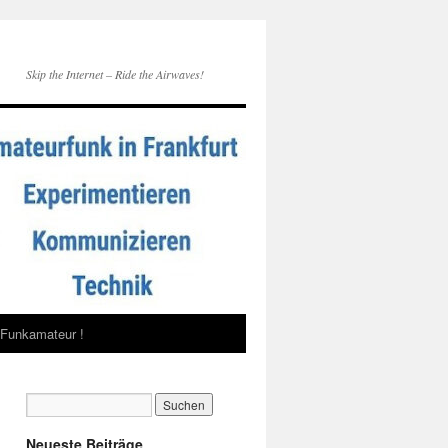
Skip the Internet – Ride the Airwaves!
Funkamateur !
Neueste Beiträge