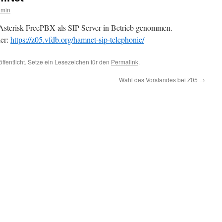
dmin
sterisk FreePBX als SIP-Server in Betrieb genommen.
ier:
https://z05.vfdb.org/hamnet-sip-telephonie/
ffentlicht. Setze ein Lesezeichen für den
Permalink
.
Wahl des Vorstandes bei Z05
→