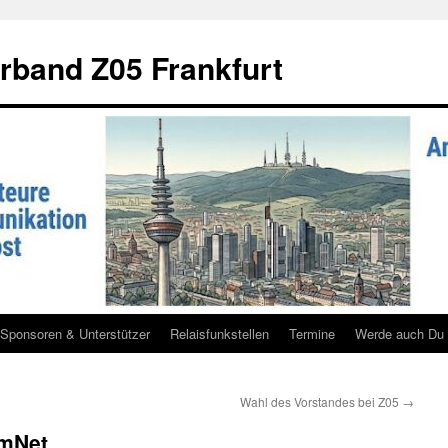
rband Z05 Frankfurt
Sponsoren & Unterstützer
Relaisfunkstellen
Termine
Werde auch Du 
Wahl des Vorstandes bei Z05
→
amNet