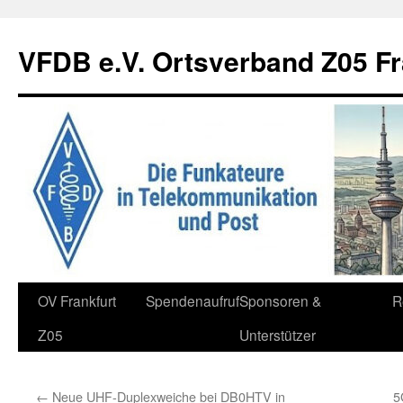
Zum
Inhalt
VFDB e.V. Ortsverband Z05 Fr
springen
OV Frankfurt
Spendenaufruf
Sponsoren &
R
Z05
Unterstützer
←
Neue UHF-Duplexweiche bei DB0HTV in
5