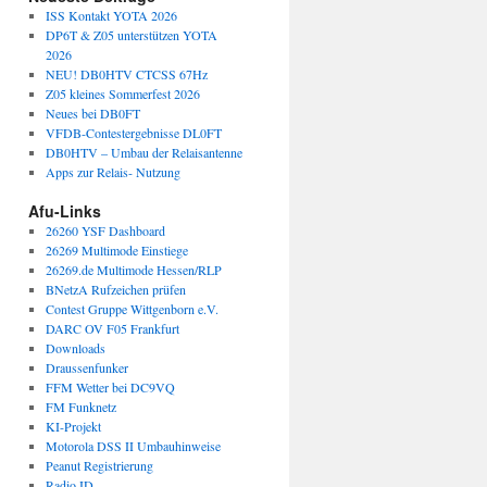
ISS Kontakt YOTA 2026
DP6T & Z05 unterstützen YOTA
2026
NEU! DB0HTV CTCSS 67Hz
Z05 kleines Sommerfest 2026
Neues bei DB0FT
VFDB-Contestergebnisse DL0FT
DB0HTV – Umbau der Relaisantenne
Apps zur Relais- Nutzung
Afu-Links
26260 YSF Dashboard
26269 Multimode Einstiege
26269.de Multimode Hessen/RLP
BNetzA Rufzeichen prüfen
Contest Gruppe Wittgenborn e.V.
DARC OV F05 Frankfurt
Downloads
Draussenfunker
FFM Wetter bei DC9VQ
FM Funknetz
KI-Projekt
Motorola DSS II Umbauhinweise
Peanut Registrierung
Radio.ID