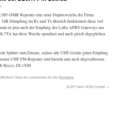
n
en UHF-DMR Repeater eine neue Duplexweiche der Firma
. 1dB Dämpfung im Rx und Tx-Bereich funktioniert diese viel
 Damit ist jetzt auch der Empfang des LoRa APRS Gateways um
DL7TA hat diese Weiche spendiert und auch gleich abgeglichen.
ein Splitter zum Einsatz, sodass alle UHF-Geräte guten Empfang
 neuen UHF FM-Repeater sind hiermit nun auch abgeschlossen.
M & Rocco, DL1XM
ffentlicht. Setze ein Lesezeichen für den
Permalink
.
DL0FT beim VFDB Contest
→