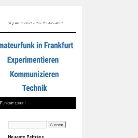
Skip the Internet – Ride the Airwaves!
Funkamateur !
Neueste Beiträge