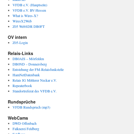
VFDB e.V. (Hauptseite)
VFDB e.V. BV-Hessen
What is Wires-X?
WiresX2Web
Z05 WebSDR DB0FT
OV intern
Z05-Login
Relais-Links
DB0AIS – Mörfelden
DB0ND – Donnersberg
Entstehung der FM-Relaisfunkstelle
HamNetDatenbank
Relais IG Mittlerer Neckar e.V.
Repeaterbook
Standortreferat des VFDB e.V.
Rundsprüche
VFDB Rundspruch (mp3)
WebCams
DWD Offenbach
Falknerei Feldberg