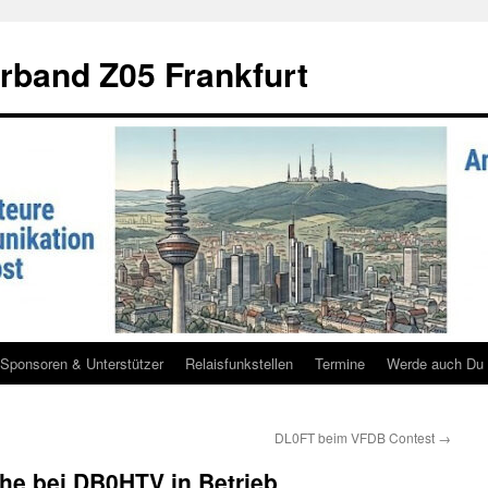
rband Z05 Frankfurt
Sponsoren & Unterstützer
Relaisfunkstellen
Termine
Werde auch Du 
DL0FT beim VFDB Contest
→
e bei DB0HTV in Betrieb