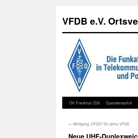
Zum
Inhalt
VFDB e.V. Ortsve
springen
OV Frankfurt Z05
Spendenaufruf
←
Wolfgang, DF3ZY 50 Jahre VFDB
Neue UHF-Duplexweich